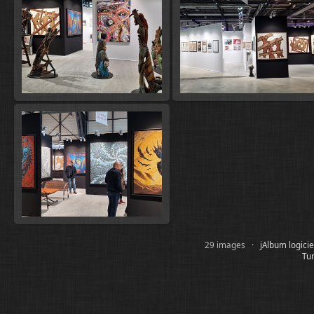
29 images ·
jAlbum logici
Tur