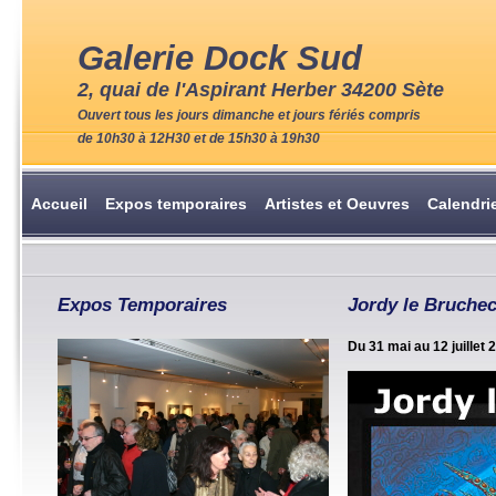
Galerie Dock Sud
2, quai de l'Aspirant Herber 34200 Sète
Ouvert tous les jours dimanche et jours fériés compris
de 10h30 à 12H30 et de 15h30 à 19h30
Accueil
Expos temporaires
Artistes et Oeuvres
Calendri
Expos Temporaires
Jordy le Bruche
Du 31 mai au 12 juillet 