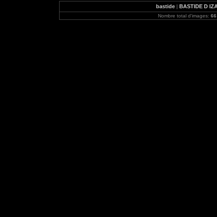
bastide
|
BASTIDE D IZA
Nombre total d'images:
66