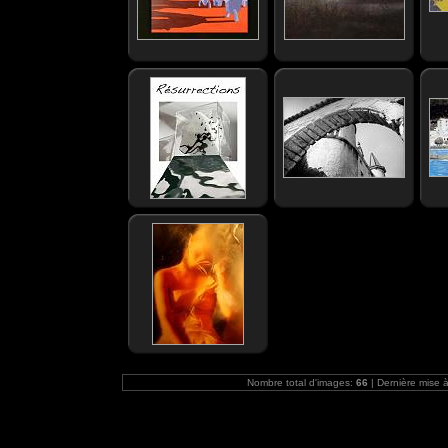
Nombre total d'images:
66
| Dernière mise à