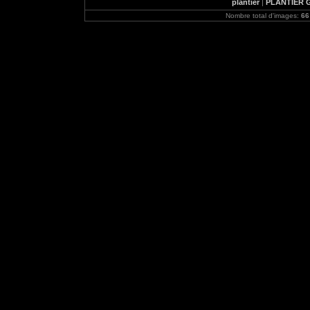
plantier
|
PLANTIER Gu
Nombre total d'images:
66