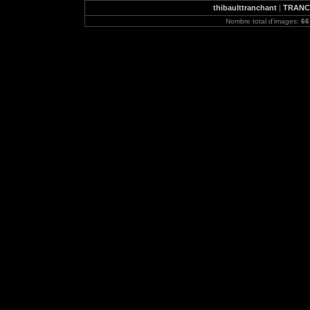
thibaulttranchant
|
TRANCH
Nombre total d'images:
66