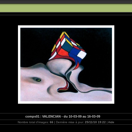
comps01
|
VALENCIAN - du 10-03-09 au 16-03-09
Nombre total d'images:
66
| Dernière mise à jour:
25/11/10 19:22
|
Aide