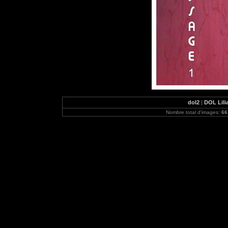
dol2
|
DOL Lili
Nombre total d'images:
66