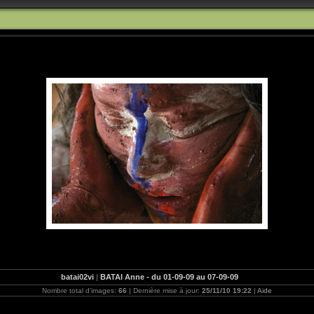
batai02vi
|
BATAI Anne - du 01-09-09 au 07-09-09
Nombre total d'images:
66
| Dernière mise à jour:
25/11/10 19:22
|
Aide