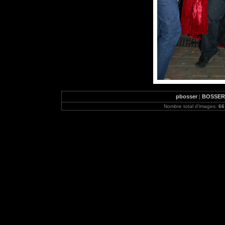
pbosser
|
BOSSER P
Nombre total d'images:
66