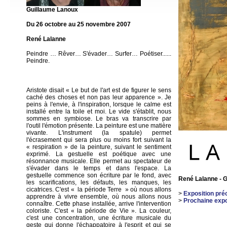
Guillaume Lanoux
Du 26 octobre au 25 novembre 200
7
René Lalanne
Peindre … Rêver… S'évader… Surfer… Poétiser......
Peindre.
Aristote disait « Le but de l'art est de figurer le sens
caché des choses et non pas leur apparence ». Je
peins à l'envie, à l'inspiration, lorsque le calme est
installé entre la toile et moi. Le vide s'établit, nous
sommes en symbiose. Le bras va transcrire par
l'outil l'émotion présente. La peinture est une matière
vivante. L'instrument (la spatule) permet
l'écrasement qui sera plus ou moins fort suivant la
« respiration » de la peinture, suivant le sentiment
exprimé. La gestuelle est poétique avec une
résonnance musicale. Elle permet au spectateur de
s'évader dans le temps et dans l'espace. La
gestuelle commence son écriture par le fond, avec
René Lalanne - 
les scarifications, les défauts, les manques, les
cicatrices. C'est « la période Terre » où nous allons
>
Exposition pré
apprendre à vivre ensemble, où nous allons nous
>
Prochaine expo
connaître. Cette phase installée, arrive l'intervention
coloriste. C'est « la période de Vie ». La couleur,
c'est une concentration, une écriture musicale du
geste qui donne l'échappatoire à l'esprit et qui se