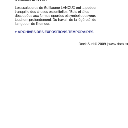
Les sculpt ures de Guillaume LANOUX ont la pudeur
tranquille des choses essentielles. "Bois et tôles
découpées aux formes épurées et symboliquesvous
touchent profondément. Du travail, de la légèreté, de
la rigueur, de l'humour.
> ARCHIVES DES EXPOSITIONS TEMPORAIRES
Dock Sud © 2009 | www.dock-s