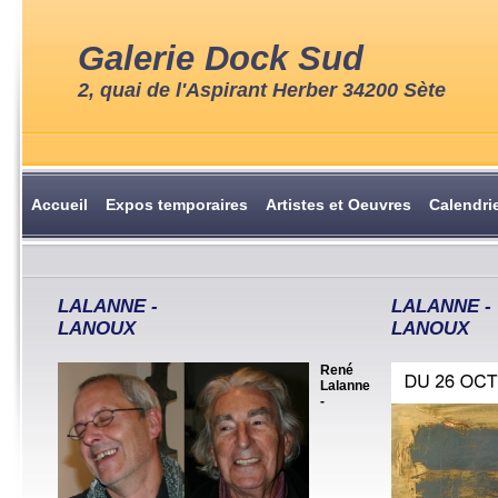
Galerie Dock Sud
2, quai de l'Aspirant Herber 34200 Sète
Accueil
Expos temporaires
Artistes et Oeuvres
Calendri
LALANNE -
LALANNE -
LANOUX
LANOUX
René
Lalanne
-