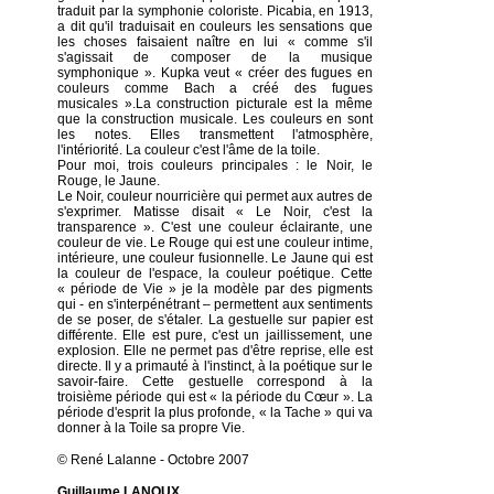
traduit par la symphonie coloriste. Picabia, en 1913,
a dit qu'il traduisait en couleurs les sensations que
les choses faisaient naître en lui « comme s'il
s'agissait de composer de la musique
symphonique ». Kupka veut « créer des fugues en
couleurs comme Bach a créé des fugues
musicales ».La construction picturale est la même
que la construction musicale. Les couleurs en sont
les notes. Elles transmettent l'atmosphère,
l'intériorité. La couleur c'est l'âme de la toile.
Pour moi, trois couleurs principales : le Noir, le
Rouge, le Jaune.
Le Noir, couleur nourricière qui permet aux autres de
s'exprimer. Matisse disait « Le Noir, c'est la
transparence ». C'est une couleur éclairante, une
couleur de vie. Le Rouge qui est une couleur intime,
intérieure, une couleur fusionnelle. Le Jaune qui est
la couleur de l'espace, la couleur poétique. Cette
« période de Vie » je la modèle par des pigments
qui - en s'interpénétrant – permettent aux sentiments
de se poser, de s'étaler. La gestuelle sur papier est
différente. Elle est pure, c'est un jaillissement, une
explosion. Elle ne permet pas d'être reprise, elle est
directe. Il y a primauté à l'instinct, à la poétique sur le
savoir-faire. Cette gestuelle correspond à la
troisième période qui est « la période du Cœur ». La
période d'esprit la plus profonde, « la Tache » qui va
donner à la Toile sa propre Vie.
© René Lalanne - Octobre 2007
Guillaume LANOUX