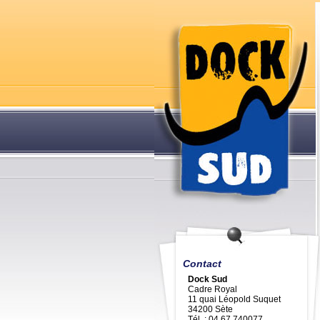
Contact
Dock Sud
Cadre Royal
11 quai Léopold Suquet
34200 Sète
Tél. : 04 67 740077