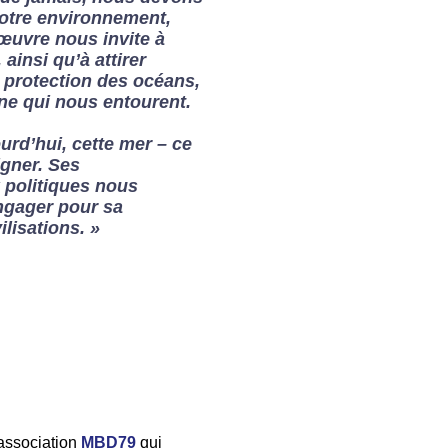
notre environnement,
œuvre nous invite à
ainsi qu’à attirer
a protection des océans,
une qui nous entourent.
rd’hui, cette mer – ce
igner. Ses
 politiques nous
ngager pour sa
lisations. »
 association
MBD79
qui