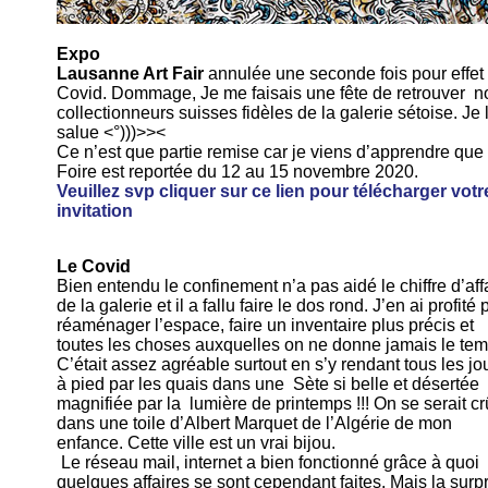
Expo
Lausanne Art Fair
annulée une seconde fois pour effet
Covid. Dommage, Je me faisais une fête de retrouver n
collectionneurs suisses fidèles de la galerie sétoise. Je 
salue <°)))>><
Ce n’est que partie remise car je viens d’apprendre que 
Foire est reportée du 12 au 15 novembre 2020.
Veuillez svp cliquer sur ce lien pour télécharger votr
invitation
Le Covid
Bien entendu le confinement n’a pas aidé le chiffre d’aff
de la galerie et il a fallu faire le dos rond. J’en ai profité 
réaménager l’espace, faire un inventaire plus précis et
toutes les choses auxquelles on ne donne jamais le tem
C’était assez agréable surtout en s’y rendant tous les jo
à pied par les quais dans une Sète si belle et désertée
magnifiée par la lumière de printemps !!! On se serait cr
dans une toile d’Albert Marquet de l’Algérie de mon
enfance. Cette ville est un vrai bijou.
Le réseau mail, internet a bien fonctionné grâce à quoi
quelques affaires se sont cependant faites. Mais la surp