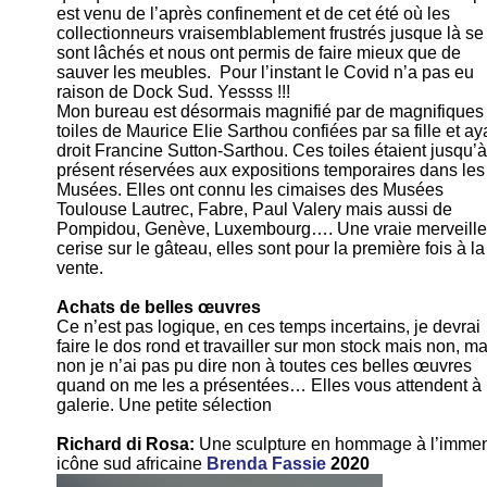
est venu de l’après confinement et de cet été où les
collectionneurs vraisemblablement frustrés jusque là se
sont lâchés et nous ont permis de faire mieux que de
sauver les meubles. Pour l’instant le Covid n’a pas eu
raison de Dock Sud. Yessss !!!
Mon bureau est désormais magnifié par de magnifiques
toiles de Maurice Elie Sarthou confiées par sa fille et ay
droit Francine Sutton-Sarthou. Ces toiles étaient jusqu’à
présent réservées aux expositions temporaires dans les
Musées. Elles ont connu les cimaises des Musées
Toulouse Lautrec, Fabre, Paul Valery mais aussi de
Pompidou, Genève, Luxembourg…. Une vraie merveille
cerise sur le gâteau, elles sont pour la première fois à la
vente.
Achats de belles œuvres
Ce n’est pas logique, en ces temps incertains, je devrai
faire le dos rond et travailler sur mon stock mais non, ma
non je n’ai pas pu dire non à toutes ces belles œuvres
quand on me les a présentées… Elles vous attendent à 
galerie. Une petite sélection
Richard di Rosa:
Une sculpture en hommage à l’imme
icône sud africaine
Brenda Fassie
2020