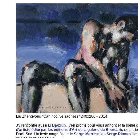
Liu Zhengyong "Can not live sadness" 240x260 - 2014
J'y rencontre aussi
Li Baoxun.
. J'en profite pour vous annoncer la sortie 
d'artiste édité par les éditions d'Art de la galerie du Bourdaric
en parte
Dock Sud. Un texte magnifique de
Serge Martin alias Serge Ritman
illu