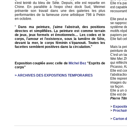
s'est teinté du bleu de Sète. Depuis, elle est repartie en
Elle n'a pa
Chine. En paralléle à l'expo chez dock Sud, Weimei
est capabl
présente son travail dans une des galeries les plus
recouvrant
performantes de la fameuse zone artistique 798 à Pekin
en octobre.
Elle peut a
se rapproch
"
Dans ma peinture, j'aime l'abstrait, des positions
système de
directes et simplifiées. La peinture est comme terrain
motifs répé
de jeux, jeux formels et émotionnels… Les codes et le
papiers pei
corps, l'amour et l'existence, sous la lumière de Sète,
Elle fait c
devant la mer, le corps féminin s'épanouit. Toutes les
facettes semblent positives dans la circulation."
Mais la pe
peinture de
C'est un la
Wei Mei Zh
qui réfléch
Exposition couplée avec celle de
Michel Bez
"Esprits de
Picasso, K
corps"
Elle est co
l'abstractio
> ARCHIVES DES EXPOSITIONS TEMPORAIRES
Elle repre
images du 
sa façon.
Elle a un 
Elle est d
Pierre Til
>
Expositi
>
Prochain
>
Carton d