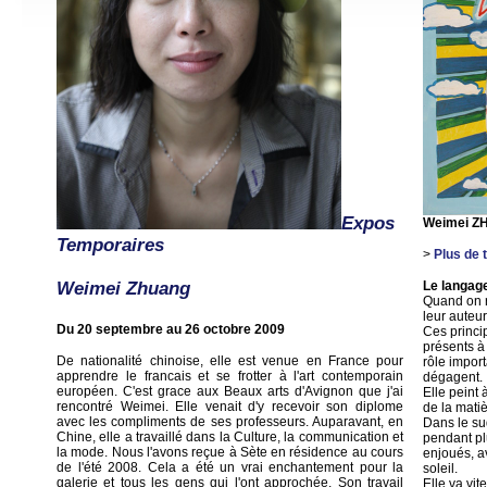
Expos
Weimei 
Temporaires
>
Plus de
Weimei Zhuang
Le langag
Quand on r
leur auteur
Du 20 septembre au 26 octobre 2009
Ces princi
présents à
De nationalité chinoise, elle est venue en France pour
rôle import
apprendre le francais et se frotter à l'art contemporain
dégagent.
européen. C'est grace aux Beaux arts d'Avignon que j'ai
Elle peint
rencontré Weimei. Elle venait d'y recevoir son diplome
de la mati
avec les compliments de ses professeurs. Auparavant, en
Dans le sud
Chine, elle a travaillé dans la Culture, la communication et
pendant plu
la mode. Nous l'avons reçue à Sète en résidence au cours
enjoués, av
de l'été 2008. Cela a été un vrai enchantement pour la
soleil.
galerie et tous les gens qui l'ont approchée. Son travail
Elle va vit