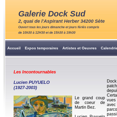
Galerie Dock Sud
2, quai de l'Aspirant Herber 34200 Sète
Ouvert tous les jours dimanche et jours fériés compris
de 10h30 à 12H30 et de 15h30 à 19h30
Accueil
Expos temporaires
Artistes et Oeuvres
Calendri
Les Incontournables
Dock 
Lucien PUYUELO
patch
(1927-2003)
depui
Certa
Le grand coup
vues 
de coeur de
avec 
Martin Bez.
parco
passi
Lucien Puyuelo