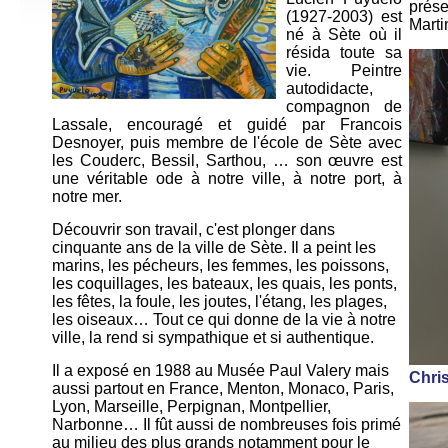
prése
(1927-2003) est
Marti
né à Sète où il
résida toute sa
vie. Peintre
autodidacte,
compagnon de
Lassale, encouragé et guidé par Francois
Desnoyer, puis membre de l'école de Sète avec
les Couderc, Bessil, Sarthou, … son œuvre est
une véritable ode à notre ville, à notre port, à
notre mer.
Découvrir son travail, c'est plonger dans
cinquante ans de la ville de Sète. Il a peint les
marins, les pécheurs, les femmes, les poissons,
les coquillages, les bateaux, les quais, les ponts,
les fêtes, la foule, les joutes, l'étang, les plages,
les oiseaux… Tout ce qui donne de la vie à notre
ville, la rend si sympathique et si authentique.
Il a exposé en 1988 au Musée Paul Valery mais
Chris
aussi partout en France, Menton, Monaco, Paris,
Lyon, Marseille, Perpignan, Montpellier,
Narbonne… Il fût aussi de nombreuses fois primé
au milieu des plus grands notamment pour le