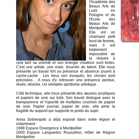
l'Académie des
Beaux Arts de
Lodz en
Pologne et de
l'Ecole des
Beaux Arts de
Montpellier.
Elle est un
charmant petit
bout de femme,
mais il est
totalement
impossible de
la réduire à
cela tant sa volonté et son énergie créatrice sont fortes.
C'est une artiste, une vraie, bourrée de talent. Elle nous
présente un travail fort ou présence et absence jouent à
cache-cache . Les lieux son évoqués, les choses sont
précisées… A nous d'y retrouver une présence perdue,
rêvée, désirée. Un véritable spiritisme artistique.
Côté technique, elle nous présente des œuvres acryliques
et papiers de soie sur toile. Son travail dialogue avec la
transparence et l'opacité de multiples couches de papier
de soie. Papier journal, papier de soie…elle aime la
fragilité du support qui supporte le poids du sujet.
Anna Sobierajski a déjà exposé dans notre région et
notamment :
1998 Espace Divergence à Montpellier
2000 Espace Languedoc Roussillon, Hôtel de Région
Montpellier