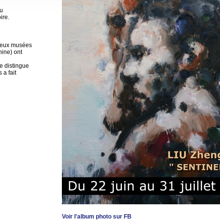
ou
ire.
breux musées
hine) ont
se distingue
 a fait
Voir l'album photo sur FB