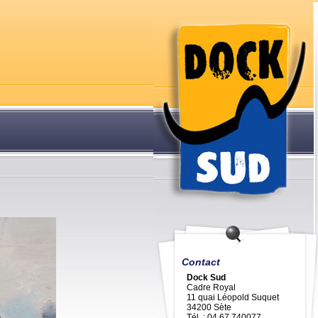
Contact
Dock Sud
Cadre Royal
11 quai Léopold Suquet
34200 Sète
Tél. : 04 67 740077