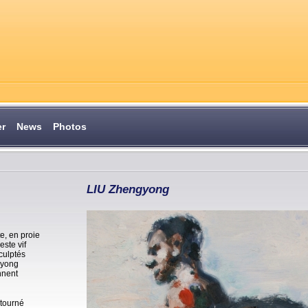
er
News
Photos
LIU Zhengyong
e, en proie
este vif
sculptés
gyong
nnent
 tourné