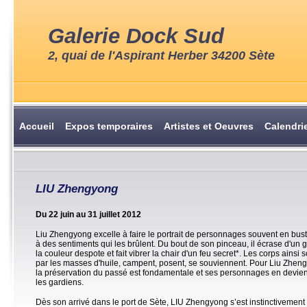
Galerie Dock Sud
2, quai de l'Aspirant Herber 34200 Sète
Accueil
Expos temporaires
Artistes et Oeuvres
Calendri
LIU Zhengyong
Du 22 juin au 31 juillet 2012
Liu Zhengyong excelle à faire le portrait de personnages souvent en bust
à des sentiments qui les brûlent. Du bout de son pinceau, il écrase d'un g
la couleur despote et fait vibrer la chair d'un feu secret*. Les corps ainsi 
par les masses d'huile, campent, posent, se souviennent. Pour Liu Zhen
la préservation du passé est fondamentale et ses personnages en devie
les gardiens.
Dès son arrivé dans le port de Sète, LIU Zhengyong s’est instinctivement