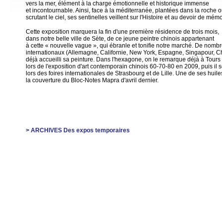
vers la mer, élément à la charge émotionnelle et historique immense
et incontournable. Ainsi, face à la méditerranée, plantées dans la roche 
scrutant le ciel, ses sentinelles veillent sur l'Histoire et au devoir de mémo
Cette exposition marquera la fin d'une première résidence de trois mois,
dans notre belle ville de Sète, de ce jeune peintre chinois appartenant
à cette « nouvelle vague », qui ébranle et tonifie notre marché. De nom
internationaux (Allemagne, Californie, New York, Espagne, Singapour, C
déjà accueilli sa peinture. Dans l'hexagone, on le remarque déjà à Tours
lors de l'exposition d'art contemporain chinois 60-70-80 en 2009, puis il 
lors des foires internationales de Strasbourg et de Lille. Une de ses huiles
la couverture du Bloc-Notes Mapra d'avril dernier.
> ARCHIVES Des expos temporaires