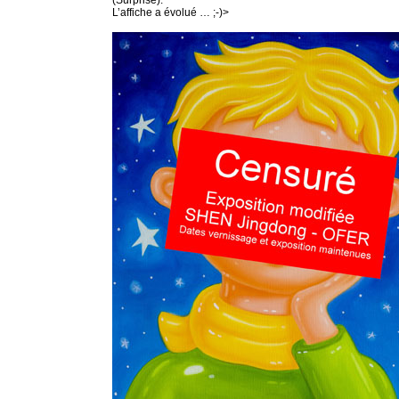
(Surprise).
L’affiche a évolué … ;-)>