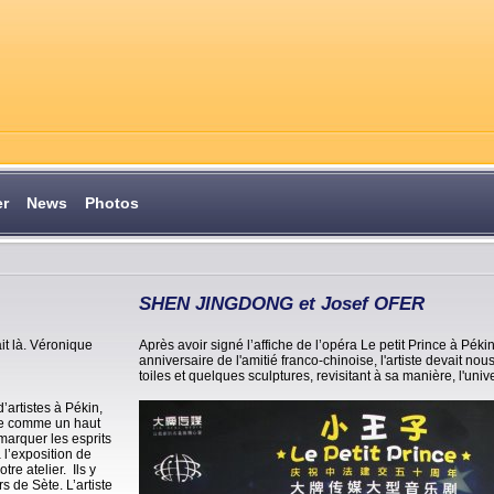
er
News
Photos
SHEN JINGDONG et Josef OFER
ait là. Véronique
Après avoir signé l’affiche de l’opéra Le petit Prince à Pé
anniversaire de l'amitié franco-chinoise, l'artiste devait no
toiles et quelques sculptures, revisitant à sa manière, l'univ
’artistes à Pékin,
ète comme un haut
marquer les esprits
à l’exposition de
re atelier. Ils y
 de Sète. L’artiste