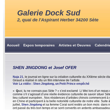
Galerie Dock Sud
2, quai de l'Aspirant Herber 34200 Sète
Accueil
Expos temporaires
Artistes et Oeuvres
Calendri
SHEN JINGDONG et Josef OFER
Naja 21
, le journal en ligne sur la création culturelle du XXIème siècle ét
Giraud a réalisé in situ un film interview de l’artiste.
Voir La vidèo : Shen Jingdong, un Petit Prince empêché
«
Q
uoi, tu ne connais pas Sète ? » s’est exclamé Li Wei lors d’un repas d
comme s’il s’agissait d’une réelle évidence culturelle de savoir situer S
lieu culturel européen.. Nos résidences d’artistes chinois commencent à 
en Chine et participent à la belle notoriété culturelle de notre ville. Suite 
juillet,
Shen Jingdong
et sa femme Coral sont restés un bon mois dans not
ont passé du très bon temps et se sont convertis en ardents ambassadeurs