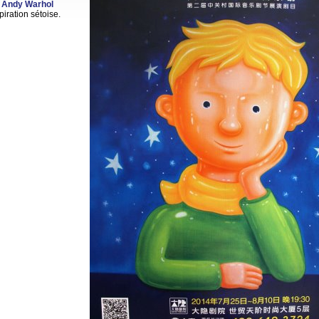
du Andy Warhol
piration sétoise.