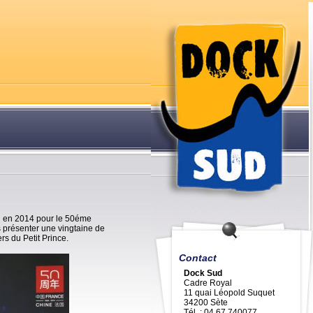
kin en 2014 pour le 50éme
us présenter une vingtaine de
ers du Petit Prince.
Contact
Dock Sud
Cadre Royal
11 quai Léopold Suquet
34200 Sète
Tél. : 04 67 740077