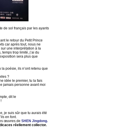
te de sol français par les ayants
ant le retour du Petit Prince
its car après tout, nous ne
ur une interprétation à la
temps trop limité, j’ai du
 exposition sera plus que
 la poésie, ils n’ont retenu que
oiles ?
e idée le premier, tu la fais
sque jamais personne avant moi
pte, dit le
!
, je suis sûr que tu aurais été
ls en font.
tres œuvres de
SHEN Jingdong.
dicaces réellement collector.