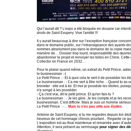
Qui l’aurait dit ? L’expo a été bloquée en douane car interdi
droits de Saint Exupery. Vive l'amitié !!!
Il y aurait beaucoup à dire sur l’exception française concern
dans le domaine public, sur l’intransigeance des ayants-dro
sommes absolument pas dans le domaine de la copie mais s
manière de… Dossier trop lourd, responsabilité des œuvres, 
abandonner le projet et renvoyer les toiles en Chine. Cette
Collector en France en 2032…
Pour le plaisir quand même, un extrait du Petit Prince, adieu
le businessman :-(
Le Petit Prince : - Et à quoi cela te sert-il de posséder les ét
Le businessman : - Ca me sert à être riche. ...Quand tu as un
breveter : elle est à toi. Et moi je possède les étoiles, pui
n'a songé à les posséder.
- Ça c'est vrai, dit le petit prince. Et qu'en fais-tu ?
Le businessman : - Je les gère. Je les compte et je les recom
businessman. C'est difficile. Mais je suis un homme sérieux 
Le Petit Prince : -…
Mais tu n'es pas utile aux étoiles
Antoine de Saint Exupery, si tu me regardes depuis ton étoile
heureux de cet hommage chinois pourtant... Regarde ce qu’i
L’exposition est au final maintenue et remaniée avec d’au
Attention, il sera présent au vernissage
pour signer des dé