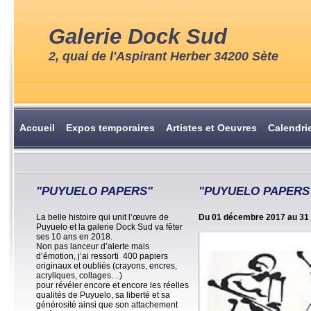
Galerie Dock Sud
2, quai de l'Aspirant Herber 34200 Sète
Accueil
Expos temporaires
Artistes et Oeuvres
Calendri
"PUYUELO PAPERS"
"PUYUELO PAPERS
La belle histoire qui unit l’œuvre de
Du 01 décembre 2017 au 31 
Puyuelo et la galerie Dock Sud va fêter
ses 10 ans en 2018.
Non pas lanceur d’alerte mais
d’émotion, j’ai ressorti 400 papiers
originaux et oubliés (crayons, encres,
acryliques, collages…)
pour révéler encore et encore les réelles
qualités de Puyuelo, sa liberté et sa
générosité ainsi que son attachement