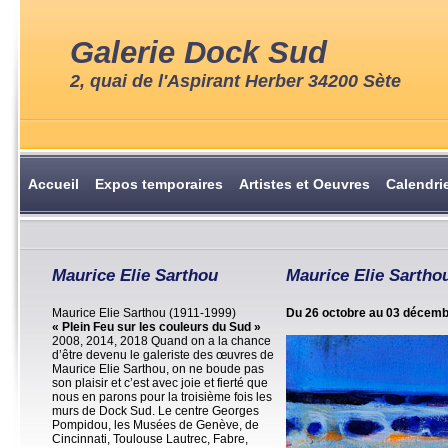
Galerie Dock Sud
2, quai de l'Aspirant Herber 34200 Sète
Accueil
Expos temporaires
Artistes et Oeuvres
Calendri
Maurice Elie Sarthou
Maurice Elie Sartho
Maurice Elie Sarthou (1911-1999)
Du 26 octobre au 03 décem
« Plein Feu sur les couleurs du Sud »
2008, 2014, 2018 Quand on a la chance
d’être devenu le galeriste des œuvres de
Maurice Elie Sarthou, on ne boude pas
son plaisir et c’est avec joie et fierté que
nous en parons pour la troisième fois les
murs de Dock Sud. Le centre Georges
Pompidou, les Musées de Genève, de
Cincinnati, Toulouse Lautrec, Fabre,