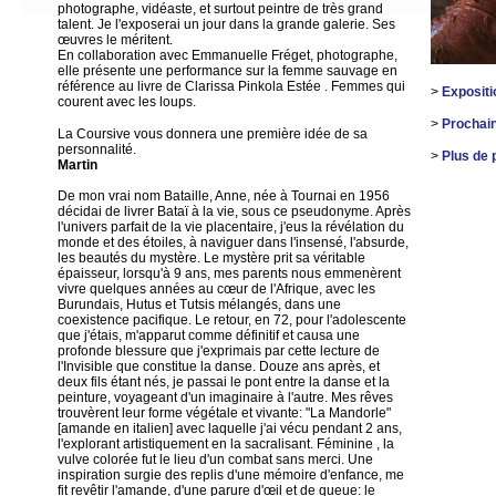
photographe, vidéaste, et surtout peintre de très grand
talent. Je l'exposerai un jour dans la grande galerie. Ses
œuvres le méritent.
En collaboration avec Emmanuelle Fréget, photographe,
elle présente une performance sur la femme sauvage en
référence au livre de Clarissa Pinkola Estée . Femmes qui
>
Expositi
courent avec les loups.
>
Prochain
La Coursive vous donnera une première idée de sa
personnalité.
>
Plus de 
Martin
De mon vrai nom Bataille, Anne, née à Tournai en 1956
décidai de livrer Bataï à la vie, sous ce pseudonyme. Après
l'univers parfait de la vie placentaire, j'eus la révélation du
monde et des étoiles, à naviguer dans l'insensé, l'absurde,
les beautés du mystère. Le mystère prit sa véritable
épaisseur, lorsqu'à 9 ans, mes parents nous emmenèrent
vivre quelques années au cœur de l'Afrique, avec les
Burundais, Hutus et Tutsis mélangés, dans une
coexistence pacifique. Le retour, en 72, pour l'adolescente
que j'étais, m'apparut comme définitif et causa une
profonde blessure que j'exprimais par cette lecture de
l'Invisible que constitue la danse. Douze ans après, et
deux fils étant nés, je passai le pont entre la danse et la
peinture, voyageant d'un imaginaire à l'autre. Mes rêves
trouvèrent leur forme végétale et vivante: "La Mandorle"
[amande en italien] avec laquelle j'ai vécu pendant 2 ans,
l'explorant artistiquement en la sacralisant. Féminine , la
vulve colorée fut le lieu d'un combat sans merci. Une
inspiration surgie des replis d'une mémoire d'enfance, me
fit revêtir l'amande, d'une parure d'œil et de queue: le