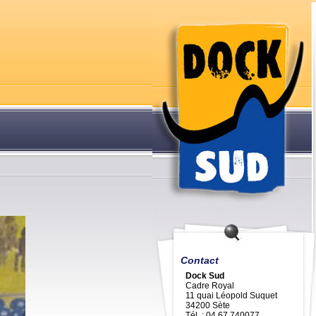
Contact
Dock Sud
Cadre Royal
11 quai Léopold Suquet
34200 Sète
Tél. : 04 67 740077