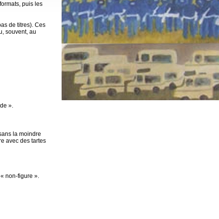
formats, puis les
pas de titres). Ces
vu, souvent, au
ade ».
 sans la moindre
re avec des tartes
« non-figure ».