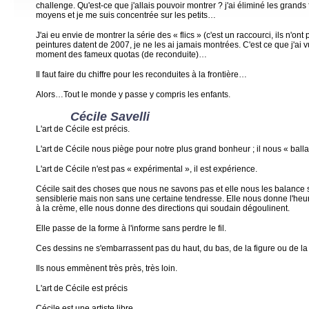
challenge. Qu'est-ce que j'allais pouvoir montrer ? j'ai éliminé les grands 
moyens et je me suis concentrée sur les petits…
J'ai eu envie de montrer la série des « flics » (c'est un raccourci, ils n'ont 
peintures datent de 2007, je ne les ai jamais montrées. C'est ce que j'ai 
moment des fameux quotas (de reconduite)…
Il faut faire du chiffre pour les reconduites à la frontière…
Alors…Tout le monde y passe y compris les enfants.
Cécile Savelli
L'art de Cécile est précis.
L'art de Cécile nous piège pour notre plus grand bonheur ; il nous « ball
L'art de Cécile n'est pas « expérimental », il est expérience.
Cécile sait des choses que nous ne savons pas et elle nous les balance
sensiblerie mais non sans une certaine tendresse. Elle nous donne l'heu
à la crème, elle nous donne des directions qui soudain dégoulinent.
Elle passe de la forme à l'informe sans perdre le fil.
Ces dessins ne s'embarrassent pas du haut, du bas, de la figure ou de la 
Ils nous emmènent très près, très loin.
L'art de Cécile est précis
Cécile est une artiste libre.