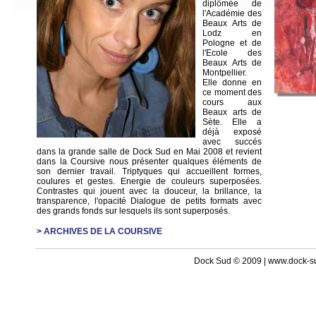
diplômée de
l'Académie des
Beaux Arts de
Lodz en
Pologne et de
l'Ecole des
Beaux Arts de
Montpellier.
Elle donne en
ce moment des
cours aux
Beaux arts de
Sète. Elle a
déjà exposé
avec succés
dans la grande salle de Dock Sud en Mai 2008 et revient
dans la Coursive nous présenter qualques éléments de
son dernier travail. Triptyques qui accueillent formes,
coulures et gestes. Energie de couleurs superposées.
Contrastes qui jouent avec la douceur, la brillance, la
transparence, l'opacité Dialogue de petits formats avec
des grands fonds sur lesquels ils sont superposés.
> ARCHIVES DE LA COURSIVE
Dock Sud © 2009 | www.dock-s