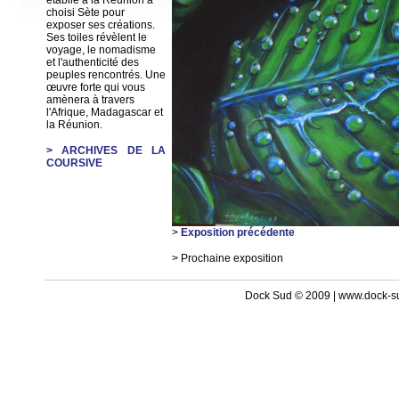
établie à la Réunion a
choisi Sète pour
exposer ses créations.
Ses toiles révèlent le
voyage, le nomadisme
et l'authenticité des
peuples rencontrés. Une
œuvre forte qui vous
amènera à travers
l'Afrique, Madagascar et
la Réunion.
> ARCHIVES DE LA
COURSIVE
>
Exposition précédente
> Prochaine exposition
Dock Sud © 2009 | www.dock-s