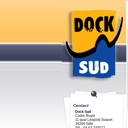
Contact
Dock Sud
Cadre Royal
11 quai Léopold Suquet
34200 Sète
Tél. : 04 67 740077