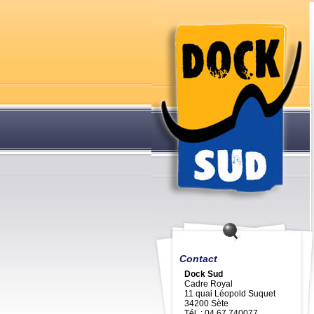
Contact
Dock Sud
Cadre Royal
11 quai Léopold Suquet
34200 Sète
Tél. : 04 67 740077