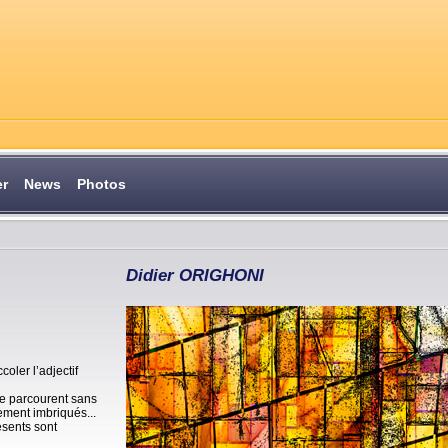
er
News
Photos
Didier ORIGHONI
coler l’adjectif
le parcourent sans
vement imbriqués...
ésents sont