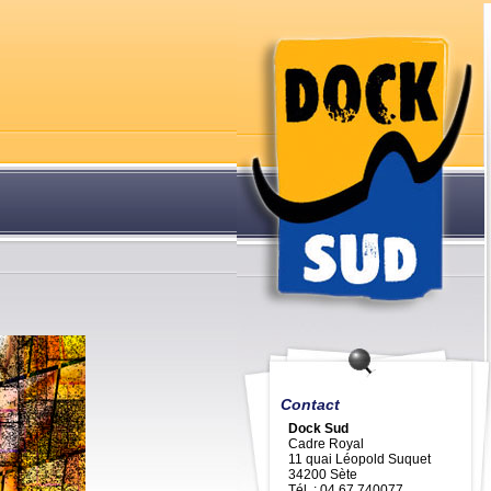
Contact
Dock Sud
Cadre Royal
11 quai Léopold Suquet
34200 Sète
Tél. : 04 67 740077