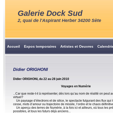
Galerie Dock Sud
2, quai de l'Aspirant Herber 34200 Sète
Accueil
Expos temporaires
Artistes et Oeuvres
Calendri
Didier ORIGHONI
Didier ORIGHONI, du 22 au 28 juin 2010
Voyages en Numérie
...Car que reste-t-il à représenter, dès lors qu’au nom de réalité on peut ac
virtuel?
Un paysage d’électrons et de silice, le spectacle fulgurant des flux qui 
cesse, mots d’amour ou trajectoire de missile, l’ordre et le chaos définiti
Un aperçu des terres de Numérie, à la fois ici et ailleurs, où tous les pr
possibles, et tous les futurs déjà anciens...