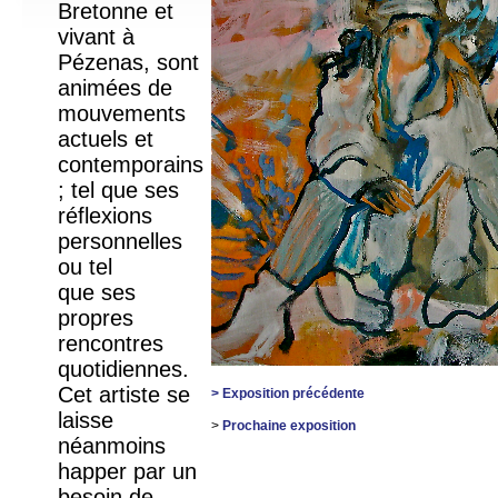
Bretonne et
vivant à
Pézenas, sont
animées de
mouvements
actuels et
contemporains
; tel que ses
réflexions
personnelles
ou tel
que ses
propres
rencontres
quotidiennes.
Cet artiste se
> Exposition précédente
laisse
>
Prochaine exposition
néanmoins
happer par un
besoin de