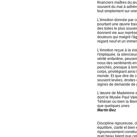
financiers maîtres du j
souvent du mal à adhére
tout simplement sur une 
L'émotion donnée par cet
pourtant une œuvre trava
des toiles le plus souve
donnent vie aux représe
douleurs qui malgré l'â
regard neuf et un immen
L'émotion reçue à la vis
l'impliquée, la silenci
vérité enfantine, peuvent
nous des sentiments en
penchés, presque à tombe
corps, privilégiant ainsi
monde. Et que dire de c
souvent levées, droites 
signes de demande de pro
L'œuvre de Madeleine es
dont le Musée Paul Val
Téhéran ou bien la Bien
que quelques unes.
Martin Bez
Discipline rigoureuse,
équilibre, clarté et b
rigoureusement construi
quel beau talent que cel