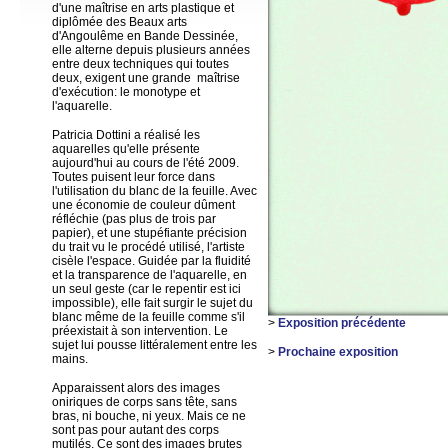
d'une maîtrise en arts plastique et
diplômée des Beaux arts
d'Angoulême en Bande Dessinée,
elle alterne depuis plusieurs années
entre deux techniques qui toutes
deux, exigent une grande maîtrise
d'exécution: le monotype et
l'aquarelle.
Patricia Dottini a réalisé les
aquarelles qu'elle présente
aujourd'hui au cours de l'été 2009.
Toutes puisent leur force dans
l'utilisation du blanc de la feuille. Avec
une économie de couleur dûment
réfléchie (pas plus de trois par
papier), et une stupéfiante précision
du trait vu le procédé utilisé, l'artiste
cisèle l'espace. Guidée par la fluidité
et la transparence de l'aquarelle, en
un seul geste (car le repentir est ici
impossible), elle fait surgir le sujet du
blanc même de la feuille comme s'il
>
Exposition précédente
préexistait à son intervention. Le
sujet lui pousse littéralement entre les
>
Prochaine exposition
mains.
Apparaissent alors des images
oniriques de corps sans tête, sans
bras, ni bouche, ni yeux. Mais ce ne
sont pas pour autant des corps
mutilés. Ce sont des images brutes