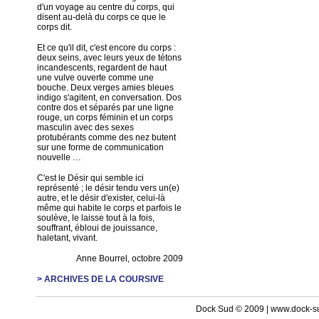
d'un voyage au centre du corps, qui
disent au-delà du corps ce que le
corps dit.
Et ce qu'il dit, c'est encore du corps :
deux seins, avec leurs yeux de tétons
incandescents, regardent de haut
une vulve ouverte comme une
bouche. Deux verges amies bleues
indigo s'agitent, en conversation. Dos
contre dos et séparés par une ligne
rouge, un corps féminin et un corps
masculin avec des sexes
protubérants comme des nez butent
sur une forme de communication
nouvelle …
C'est le Désir qui semble ici
représenté ; le désir tendu vers un(e)
autre, et le désir d'exister, celui-là
même qui habite le corps et parfois le
soulève, le laisse tout à la fois,
souffrant, ébloui de jouissance,
haletant, vivant.
Anne Bourrel, octobre 2009
> ARCHIVES DE LA COURSIVE
Dock Sud © 2009 | www.dock-s