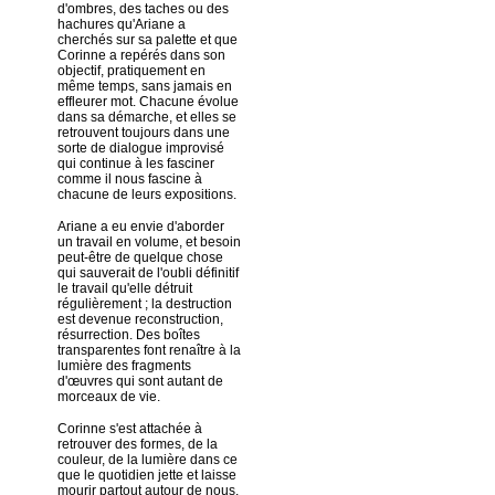
d'ombres, des taches ou des
hachures qu'Ariane a
cherchés sur sa palette et que
Corinne a repérés dans son
objectif, pratiquement en
même temps, sans jamais en
effleurer mot. Chacune évolue
dans sa démarche, et elles se
retrouvent toujours dans une
sorte de dialogue improvisé
qui continue à les fasciner
comme il nous fascine à
chacune de leurs expositions.
Ariane a eu envie d'aborder
un travail en volume, et besoin
peut-être de quelque chose
qui sauverait de l'oubli définitif
le travail qu'elle détruit
régulièrement ; la destruction
est devenue reconstruction,
résurrection. Des boîtes
transparentes font renaître à la
lumière des fragments
d'œuvres qui sont autant de
morceaux de vie.
Corinne s'est attachée à
retrouver des formes, de la
couleur, de la lumière dans ce
que le quotidien jette et laisse
mourir partout autour de nous.