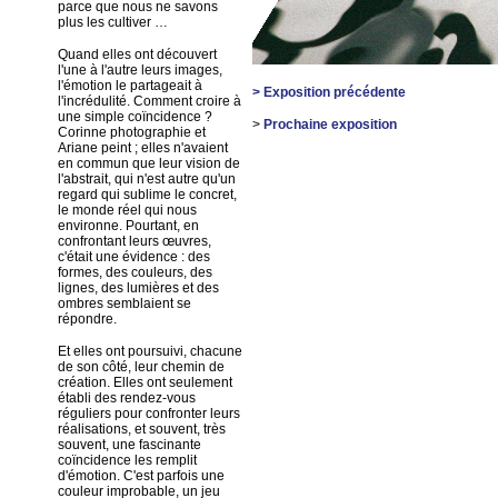
parce que nous ne savons
plus les cultiver …
Quand elles ont découvert
l'une à l'autre leurs images,
l'émotion le partageait à
> Exposition précédente
l'incrédulité. Comment croire à
une simple coïncidence ?
>
Prochaine exposition
Corinne photographie et
Ariane peint ; elles n'avaient
en commun que leur vision de
l'abstrait, qui n'est autre qu'un
regard qui sublime le concret,
le monde réel qui nous
environne. Pourtant, en
confrontant leurs œuvres,
c'était une évidence : des
formes, des couleurs, des
lignes, des lumières et des
ombres semblaient se
répondre.
Et elles ont poursuivi, chacune
de son côté, leur chemin de
création. Elles ont seulement
établi des rendez-vous
réguliers pour confronter leurs
réalisations, et souvent, très
souvent, une fascinante
coïncidence les remplit
d'émotion. C'est parfois une
couleur improbable, un jeu