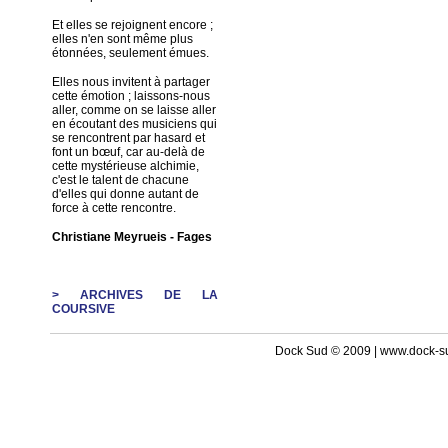
Et elles se rejoignent encore ;
elles n'en sont même plus
étonnées, seulement émues.
Elles nous invitent à partager
cette émotion ; laissons-nous
aller, comme on se laisse aller
en écoutant des musiciens qui
se rencontrent par hasard et
font un bœuf, car au-delà de
cette mystérieuse alchimie,
c'est le talent de chacune
d'elles qui donne autant de
force à cette rencontre.
Christiane Meyrueis - Fages
> ARCHIVES DE LA
COURSIVE
Dock Sud © 2009 | www.dock-s