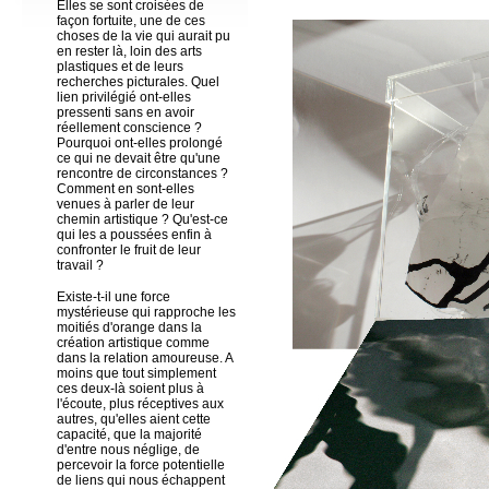
Elles se sont croisées de
façon fortuite, une de ces
choses de la vie qui aurait pu
en rester là, loin des arts
plastiques et de leurs
recherches picturales. Quel
lien privilégié ont-elles
pressenti sans en avoir
réellement conscience ?
Pourquoi ont-elles prolongé
ce qui ne devait être qu'une
rencontre de circonstances ?
Comment en sont-elles
venues à parler de leur
chemin artistique ? Qu'est-ce
qui les a poussées enfin à
confronter le fruit de leur
travail ?
Existe-t-il une force
mystérieuse qui rapproche les
moitiés d'orange dans la
création artistique comme
dans la relation amoureuse. A
moins que tout simplement
ces deux-là soient plus à
l'écoute, plus réceptives aux
autres, qu'elles aient cette
capacité, que la majorité
d'entre nous néglige, de
percevoir la force potentielle
de liens qui nous échappent