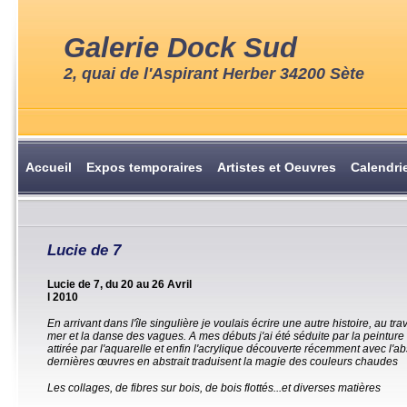
Galerie Dock Sud
2, quai de l'Aspirant Herber 34200 Sète
Accueil
Expos temporaires
Artistes et Oeuvres
Calendri
Lucie de 7
Lucie de 7, du 20 au 26 Avril
l 2010
En arrivant dans l'île singulière je voulais écrire une autre histoire, au tra
mer et la danse des vagues. A mes débuts j'ai été séduite par la peinture à
attirée par l'aquarelle et enfin l'acrylique découverte récemment avec l'ab
dernières œuvres en abstrait traduisent la magie des couleurs chaudes
Les collages, de fibres sur bois, de bois flottés...et diverses matières