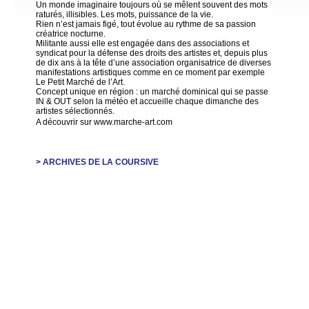
Un monde imaginaire toujours où se mêlent souvent des mots
raturés, illisibles. Les mots, puissance de la vie.
Rien n’est jamais figé, tout évolue au rythme de sa passion
créatrice nocturne.
Militante aussi elle est engagée dans des associations et
syndicat pour la défense des droits des artistes et, depuis plus
de dix ans à la tête d’une association organisatrice de diverses
manifestations artistiques comme en ce moment par exemple
Le Petit Marché de l’Art.
Concept unique en région : un marché dominical qui se passe
IN & OUT selon la météo et accueille chaque dimanche des
artistes sélectionnés.
A découvrir sur www.marche-art.com
> ARCHIVES DE LA COURSIVE