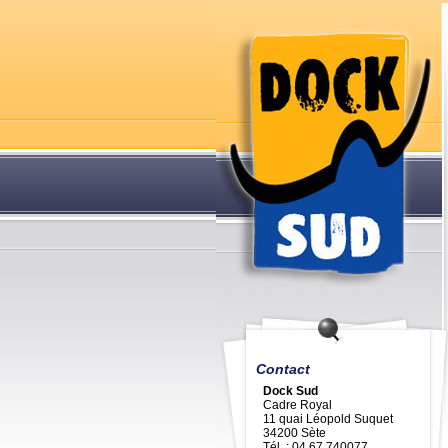
Contact
Dock Sud
Cadre Royal
11 quai Léopold Suquet
34200 Sète
Tél. : 04 67 740077