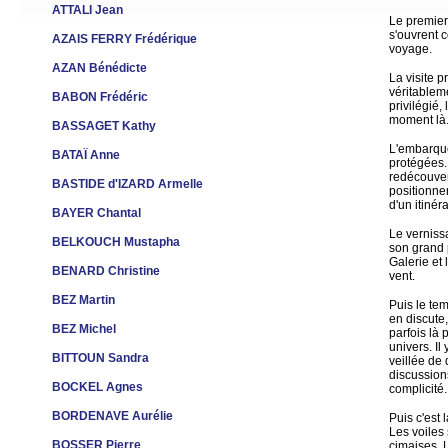
ATTALI Jean
Le premier 
s'ouvrent 
AZAIS FERRY Frédérique
voyage.
AZAN Bénédicte
La visite p
véritablem
BABON Frédéric
privilégié,
moment là
BASSAGET Kathy
L'embarquem
BATAÏ Anne
protégées.
redécouvert
BASTIDE d'IZARD Armelle
positionne
d'un itinér
BAYER Chantal
Le verniss
BELKOUCH Mustapha
son grand 
Galerie et 
BENARD Christine
vent.
BEZ Martin
Puis le tem
en discute,
BEZ Michel
parfois là 
univers. Il
BITTOUN Sandra
veillée de q
discussions
BOCKEL Agnes
complicité.
BORDENAVE Aurélie
Puis c'est 
Les voiles 
BOSSER Pierre
cimaises. 