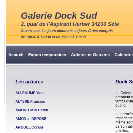
Galerie Dock Sud
2, quai de l'Aspirant Herber 34200 Sète
Ouvert tous les jours dimanche et jours fériés compris
de 10h30 à 12H30 et de 15h30 à 19h30
Accueil
Expos temporaires
Artistes et Oeuvres
Calendri
Les artistes
Dock Su
ALLEAUME Yves
La Galerie 
prennent l
temps d'un
ALYSSE Francois
public.
AMOKHTARI Haddi
La première
importante
AMON et DEPOSE
même souve
personnali
ARGUEL Coralie
affinités.